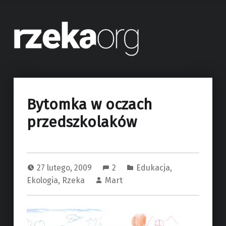
Rzeka.org – Rzeka Bytomka – Bytom, Ruda Śląska, Zabrze, Gliwice
Ekoblog o rzece Bytomce. Rzeka mająca swe źródło w mieście Bytom.
Bytomka w oczach
przedszkolaków
27 lutego, 2009
2
Edukacja
,
Ekologia
,
Rzeka
Mart