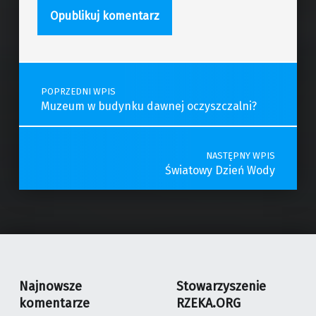
Post navigation
POPRZEDNI WPIS
Muzeum w budynku dawnej oczyszczalni?
NASTĘPNY WPIS
Światowy Dzień Wody
Najnowsze
Stowarzyszenie
komentarze
RZEKA.ORG