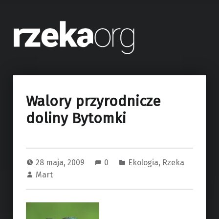
Rzeka.org – Rzeka Bytomka – Bytom, Ruda Śląska, Zabrze, Gliwice
Ekoblog o rzece Bytomce. Rzeka mająca swe źródło w mieście Bytom.
Walory przyrodnicze
doliny Bytomki
28 maja, 2009
0
Ekologia
,
Rzeka
Mart