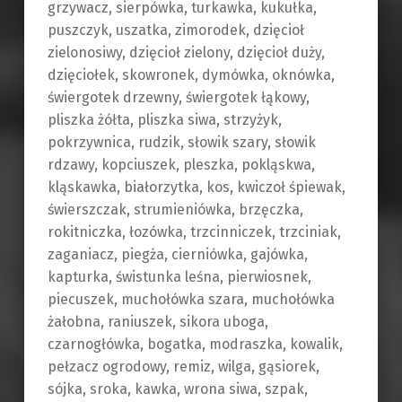
grzywacz, sierpówka, turkawka, kukułka,
puszczyk, uszatka, zimorodek, dzięcioł
zielonosiwy, dzięcioł zielony, dzięcioł duży,
dzięciołek, skowronek, dymówka, oknówka,
świergotek drzewny, świergotek łąkowy,
pliszka żółta, pliszka siwa, strzyżyk,
pokrzywnica, rudzik, słowik szary, słowik
rdzawy, kopciuszek, pleszka, pokląskwa,
kląskawka, białorzytka, kos, kwiczoł śpiewak,
świerszczak, strumieniówka, brzęczka,
rokitniczka, łozówka, trzcinniczek, trzciniak,
zaganiacz, piegża, cierniówka, gajówka,
kapturka, świstunka leśna, pierwiosnek,
piecuszek, muchołówka szara, muchołówka
żałobna, raniuszek, sikora uboga,
czarnogłówka, bogatka, modraszka, kowalik,
pełzacz ogrodowy, remiz, wilga, gąsiorek,
sójka, sroka, kawka, wrona siwa, szpak,