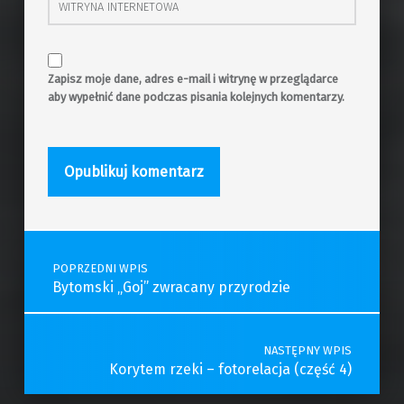
Zapisz moje dane, adres e-mail i witrynę w przeglądarce
aby wypełnić dane podczas pisania kolejnych komentarzy.
Post navigation
POPRZEDNI WPIS
Bytomski „Goj” zwracany przyrodzie
NASTĘPNY WPIS
Korytem rzeki – fotorelacja (część 4)