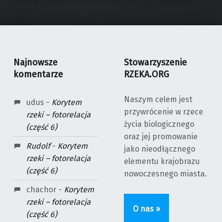
Najnowsze
Stowarzyszenie
komentarze
RZEKA.ORG
Naszym celem jest
udus
-
Korytem
przywrócenie w rzece
rzeki – fotorelacja
życia biologicznego
(część 6)
oraz jej promowanie
Rudolf
-
Korytem
jako nieodłącznego
rzeki – fotorelacja
elementu krajobrazu
(część 6)
nowoczesnego miasta.
chachor
-
Korytem
rzeki – fotorelacja
O nas »
(część 6)