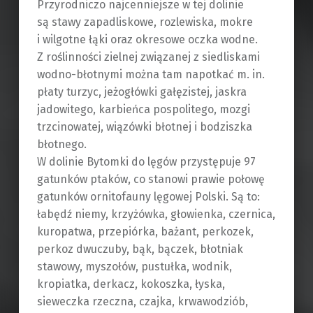
Przyrodniczo najcenniejsze w tej dolinie
są stawy zapadliskowe, rozlewiska, mokre
i wilgotne łąki oraz okresowe oczka wodne.
Z roślinności zielnej związanej z siedliskami
wodno-błotnymi można tam napotkać m. in.
płaty turzyc, jeżogłówki gałęzistej, jaskra
jadowitego, karbieńca pospolitego, mozgi
trzcinowatej, wiązówki błotnej i bodziszka
błotnego.
W dolinie Bytomki do lęgów przystępuje 97
gatunków ptaków, co stanowi prawie połowę
gatunków ornitofauny lęgowej Polski. Są to:
łabędź niemy, krzyżówka, głowienka, czernica,
kuropatwa, przepiórka, bażant, perkozek,
perkoz dwuczuby, bąk, bączek, błotniak
stawowy, myszołów, pustułka, wodnik,
kropiatka, derkacz, kokoszka, łyska,
sieweczka rzeczna, czajka, krwawodziób,