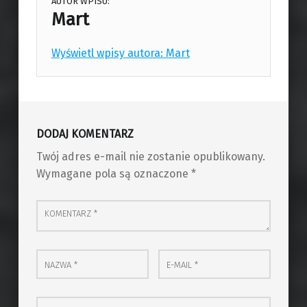
AUTOR WPISU:
Mart
Wyświetl wpisy autora: Mart
Skip back to main navigation
DODAJ KOMENTARZ
Twój adres e-mail nie zostanie opublikowany.
Wymagane pola są oznaczone
*
Komentarz
*
Nazwa
*
E-mail
*
Witryna internetowa